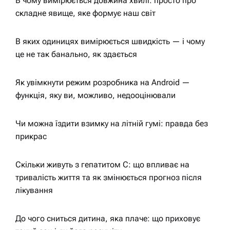
В чому вимірюється довжина хвилі: просто про
складне явище, яке формує наш світ
В яких одиницях вимірюється швидкість — і чому
це не так банально, як здається
Як увімкнути режим розробника на Android —
функція, яку ви, можливо, недооцінювали
Чи можна їздити взимку на літній гумі: правда без
прикрас
Скільки живуть з гепатитом С: що впливає на
тривалість життя та як змінюється прогноз після
лікування
До чого сниться дитина, яка плаче: що приховує