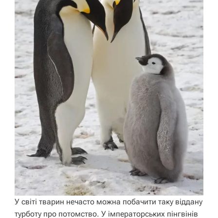
У світі тварин нечасто можна побачити таку віддану
турботу про потомство. У імператорських пінгвінів