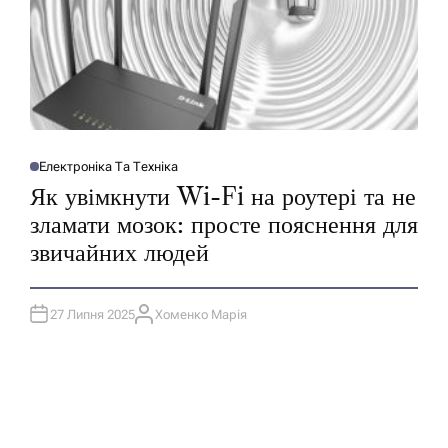
Електроніка Та Техніка
О
П
Як увімкнути Wi-Fi на роутері та не
У
Б
зламати мозок: просте пояснення для
Л
І
звичайних людей
К
У
В
А
Т
27 Липня 2025
Хоменко Марія
И
А
У
В
Т
О
Р