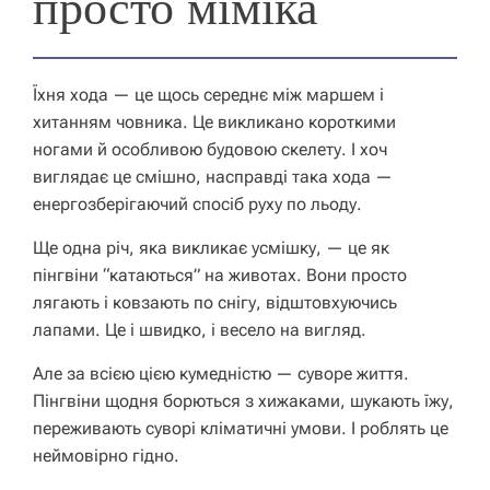
просто міміка
Їхня хода — це щось середнє між маршем і
хитанням човника. Це викликано короткими
ногами й особливою будовою скелету. І хоч
виглядає це смішно, насправді така хода —
енергозберігаючий спосіб руху по льоду.
Ще одна річ, яка викликає усмішку, — це як
пінгвіни “катаються” на животах. Вони просто
лягають і ковзають по снігу, відштовхуючись
лапами. Це і швидко, і весело на вигляд.
Але за всією цією кумедністю — суворе життя.
Пінгвіни щодня борються з хижаками, шукають їжу,
переживають суворі кліматичні умови. І роблять це
неймовірно гідно.