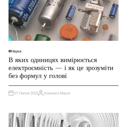
Наука
О
П
В яких одиницях вимірюється
У
Б
електроємність — і як це зрозуміти
Л
І
без формул у голові
К
У
В
А
Т
27 Липня 2025
Хоменко Марія
И
А
У
В
Т
О
Р