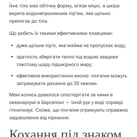
Їхнє тіло має обтічну форму, м’язи міцні, а шкіра
вкрита водонепроникним пір’ям, яке щільно
прилягає до тіла.
Що робить їх такими ефективними плавцями:
дуже щільне пір’я, яке майже не пропускає воду;
здатність зберігати тепло під водою завдяки
товстому шару підшкірного жиру;
ефективне використання кисню: пінгвіни можуть
затримувати дихання до 20 хвилин.
Мені колись довелося спостерігати за ними в
океанаріумі в Барселоні — їхній рух у воді справді
гіпнотизує. Схоже, що пінгвіни отримують справжнє
задоволення від пірнання.
Кохання під знаком