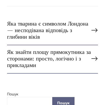
Н
Яка тварина є символом Лондона
— несподівана відповідь з
а
глибини віків
в
Як знайти площу прямокутника за
сторонами: просто, логічно і з
і
прикладами
г
а
Пошук
ц
Пошук