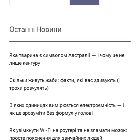
і
я
Останні Новини
з
а
Яка тварина є символом Австралії — і чому це не
лише кенгуру
п
Скільки живуть жаби: факти, які вас здивують (і
и
трохи розчулять)
с
В яких одиницях вимірюється електроємність — і
як це зрозуміти без формул у голові
у
Як увімкнути Wi-Fi на роутері та не зламати мозок:
просте пояснення для звичайних людей