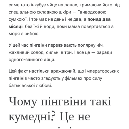
саме тато інкубує яйце на лапах, тримаючи його під
спеціальною складкою шкіри — “виводковою
сумкою”. І тримає не день і не два, а
понад два
місяці
, без їжі й води, поки мама повертається з
моря з рибою.
У цей час пінгвіни переживають полярну ніч,
жахливий холод, сильні вітри. І все це — заради
одного-єдиного яйця.
Цей факт настільки вражаючий, що імператорських
пінгвінів часто згадують у фільмах про силу
батьківської любові.
Чому пінгвіни такі
кумедні? Це не