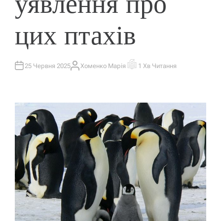
уявлення про
цих птахів
25 Червня 2025
Хоменко Марія
1 Хв Читання
А
О
В
Р
Т
І
О
Є
Р
Н
Т
О
В
Н
И
Й
Ч
А
С
Ч
И
Т
А
Н
Н
Я