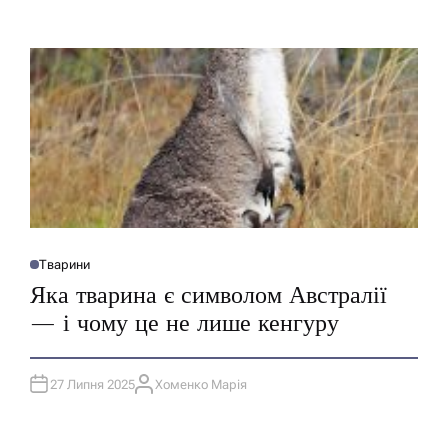
Тварини
О
П
Яка тварина є символом Австралії
У
Б
— і чому це не лише кенгуру
Л
І
К
У
В
27 Липня 2025
Хоменко Марія
А
А
Т
В
И
Т
У
О
Р