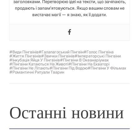
заголовками. Перетворюю ідеї на тексти, що зачіпають,
продають і запам’ятовуються. Якщо вашим словам не
вистачає магії — я знаю, як її додати.
#види Пінгвінів
#галапагоський Пінгвін
#голос Пінгвіна
#життя Пінгвінів
#звички Пінгвінів
#імператорські Пінгвіни
#інкубація Яйця У Пінгвінів
#пінгвіни В Океанаріумах
#пінгвіни Катаються На Животі
#пінгвіни На Екваторі
#пінгвіни Не Літають
#пінгвіни Під Водою
#пінгвіни У Фільмах
#романтичні Ритуали Тварин
Останні новини