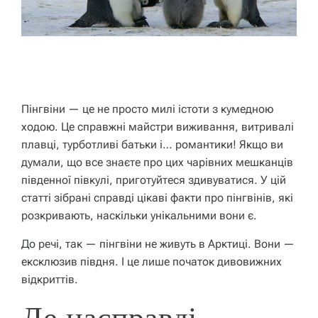
Пінгвіни — це не просто милі істоти з кумедною
ходою. Це справжні майстри виживання, витривалі
плавці, турботливі батьки і… романтики! Якщо ви
думали, що все знаєте про цих чарівних мешканців
південної півкулі, приготуйтеся здивуватися. У цій
статті зібрані справді цікаві факти про пінгвінів, які
розкривають, наскільки унікальними вони є.
До речі, так — пінгвіни не живуть в Арктиці. Вони —
ексклюзив півдня. І це лише початок дивовижних
відкриттів.
Де насправді