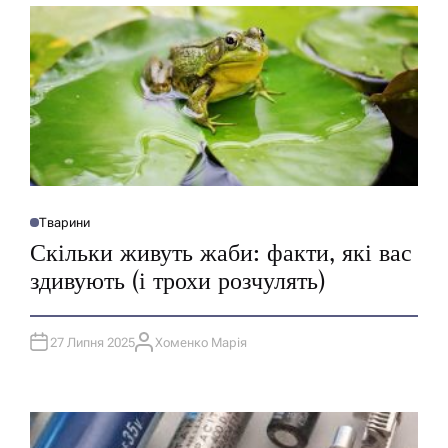
Тварини
О
П
Скільки живуть жаби: факти, які вас
У
Б
здивують (і трохи розчулять)
Л
І
К
У
В
27 Липня 2025
Хоменко Марія
А
А
Т
В
И
Т
У
О
Р