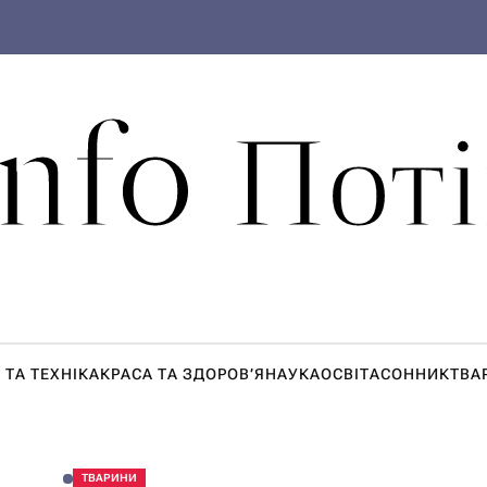
Info Поті
 ТА ТЕХНІКА
КРАСА ТА ЗДОРОВ’Я
НАУКА
ОСВІТА
СОННИК
ТВА
ТВАРИНИ
О