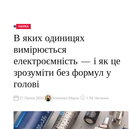
НАУКА
О
П
В яких одиницях
У
Б
Л
вимірюється
І
К
У
електроємність — і як це
В
А
Т
зрозуміти без формул у
И
У
голові
27 Липня 2025
Хоменко Марія
1 Хв Читання
А
О
В
Р
Т
І
О
Є
Р
Н
Т
О
В