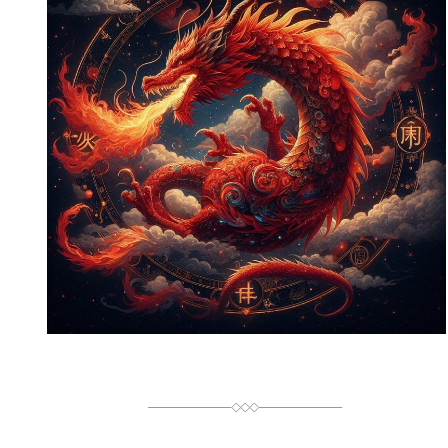
И
Й
Ч
А
С
Ч
И
Т
А
Н
Н
Я