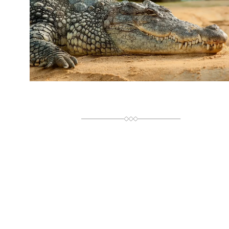
И
Й
Ч
А
С
Ч
И
Т
А
Н
Н
Я