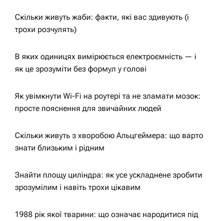
і
Скільки живуть жаби: факти, які вас здивують (і
трохи розчулять)
я
В яких одиницях вимірюється електроємність — і
з
як це зрозуміти без формул у голові
а
Як увімкнути Wi-Fi на роутері та не зламати мозок:
просте пояснення для звичайних людей
п
Скільки живуть з хворобою Альцгеймера: що варто
и
знати близьким і рідним
с
Знайти площу циліндра: як усе ускладнене зробити
зрозумілим і навіть трохи цікавим
і
1988 рік якої тварини: що означає народитися під