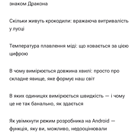
в
знаком Дракона
Скільки живуть крокодили: вражаюча витривалість
у лусці
Температура плавлення міді: що ховається за цією
цифрою
В чому вимірюється довжина хвилі: просто про
складне явище, яке формує наш світ
В яких одиницях вимірюється швидкість — і чому
це не так банально, як здається
Як увімкнути режим розробника на Android —
функція, яку ви, можливо, недооцінювали