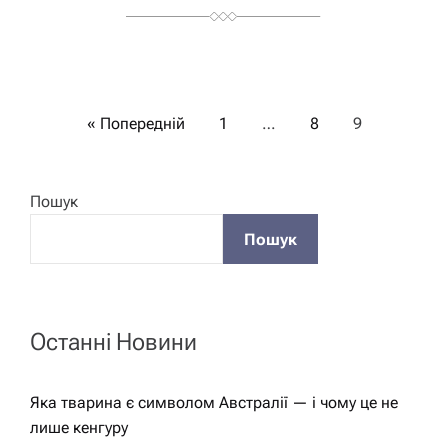
П
« Попередній
1
…
8
9
а
Пошук
г
Пошук
і
н
Останні Новини
а
Яка тварина є символом Австралії — і чому це не
ц
лише кенгуру