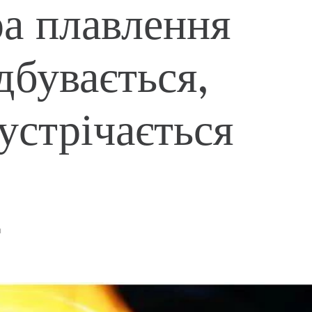
а плавлення
дбувається,
устрічається
я