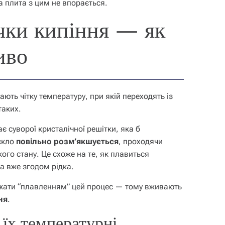
а плита з цим не впорається.
чки кипіння — як
иво
ють чітку температуру, при якій переходять із
таких.
має суворої кристалічної решітки, яка б
скло
повільно розм’якшується
, проходячи
кого стану. Це схоже на те, як плавиться
 а вже згодом рідка.
ажати “плавленням” цей процес — тому вживають
ня
.
 їх температурні