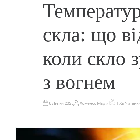
Температур
П
У
Б
Л
І
К
скла: що ві
У
В
А
Т
И
У
коли скло з
з вогнем
8 Липня 2025
Хоменко Марія
1 Хв Читанн
А
О
В
Р
Т
І
О
Є
Р
Н
Т
О
В
Н