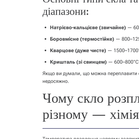
діапазони:
Натрієво-кальцієве (звичайне)
— 60
Боровмісне (термостійке)
— 800–12
Кварцове (дуже чисте)
— 1500–1700
Кришталь (зі свинцем)
— 600–800°C
Якщо ви думали, що можна переплавити с
недосяжно.
Чому скло розп
різному — хімія 
Температура плавлення напряму залежить 