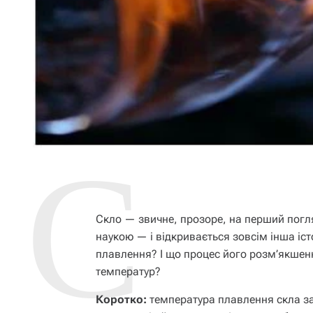
Скло — звичне, прозоре, на перший погля
наукою — і відкривається зовсім інша істо
плавлення? І що процес його розм’якшенн
температур?
Коротко:
температура плавлення скла за