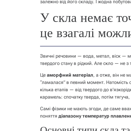
залежно від його складу. І жодна побутов
У скла немає то
це взагалі можл
Звичні речовини — вода, метал, віск — ма
твердого стану в рідкий. Але скло — не з 
Це
аморфний матеріал
, а отже, він не 
“ламалася” в певний момент. Натомість 
кілька етапів — від твердого до в’язкорід
карамель: спочатку тверда, потім тягуча,
Самі фізики не мають згоди, де саме вв
поняття
діапазону температур плавлен
Основні типи скла та