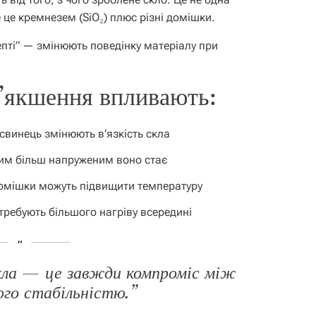
це кремнезем (SiO₂) плюс різні домішки.
цепті” — змінюють поведінку матеріалу при
’якшення впливають:
, свинець змінюють в’язкість скла
тим більш напруженим воно стає
 домішки можуть підвищити температуру
отребують більшого нагріву всередині
кла — це завжди компроміс між
ого стабільністю.”