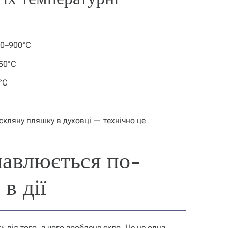
0–900°C
50°C
°C
кляну пляшку в духовці — технічно це
лавлюється по-
в дії
від того, з чого зроблене скло. Це не одна