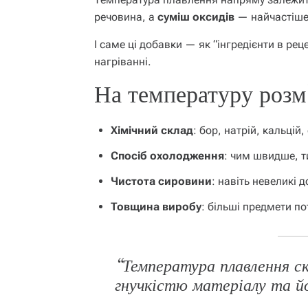
речовина, а
суміш оксидів
— найчастіше 
І саме ці добавки — як “інгредієнти в ре
нагріванні.
На температуру розм
Хімічний склад
: бор, натрій, кальцій
Спосіб охолодження
: чим швидше, 
Чистота сировини
: навіть невеликі
Товщина виробу
: більші предмети п
“Температура плавлення с
гнучкістю матеріалу та й