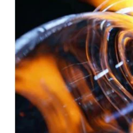
И
Й
Ч
А
С
Ч
И
Т
А
Н
Н
Я