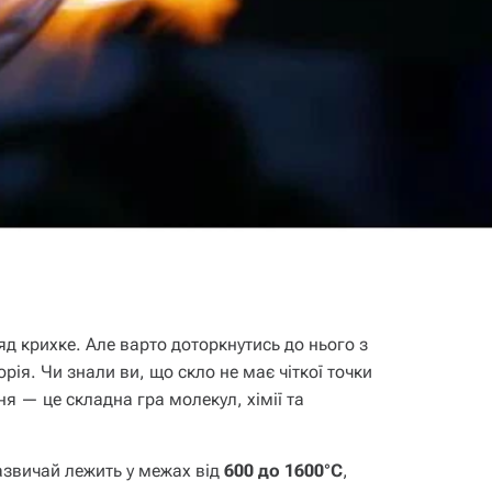
д крихке. Але варто доторкнутись до нього з
рія. Чи знали ви, що скло не має чіткої точки
я — це складна гра молекул, хімії та
звичай лежить у межах від
600 до 1600°C
,