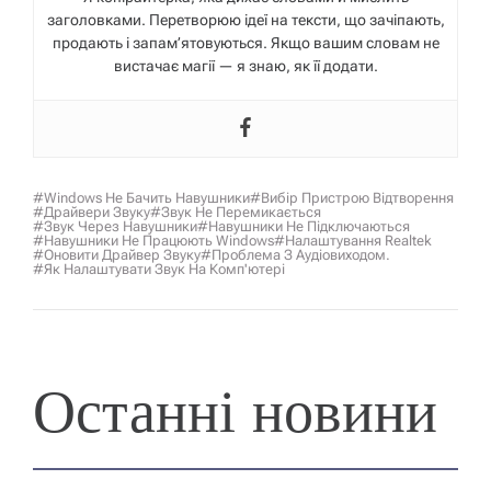
заголовками. Перетворюю ідеї на тексти, що зачіпають,
продають і запам’ятовуються. Якщо вашим словам не
вистачає магії — я знаю, як її додати.
#Windows Не Бачить Навушники
#вибір Пристрою Відтворення
#драйвери Звуку
#звук Не Перемикається
#звук Через Навушники
#навушники Не Підключаються
#навушники Не Працюють Windows
#налаштування Realtek
#оновити Драйвер Звуку
#проблема З Аудіовиходом.
#як Налаштувати Звук На Комп'ютері
Останні новини