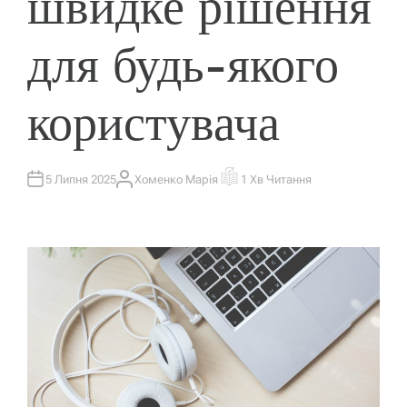
швидке рішення
для будь-якого
користувача
5 Липня 2025
Хоменко Марія
1 Хв Читання
А
О
В
Р
Т
І
О
Є
Р
Н
Т
О
В
Н
И
Й
Ч
А
С
Ч
И
Т
А
Н