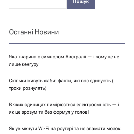
Пошук
і
я
Останні Новини
з
а
Яка тварина є символом Австралії — і чому це не
лише кенгуру
п
Скільки живуть жаби: факти, які вас здивують (і
и
трохи розчулять)
с
В яких одиницях вимірюється електроємність — і
як це зрозуміти без формул у голові
у
Як увімкнути Wi-Fi на роутері та не зламати мозок: