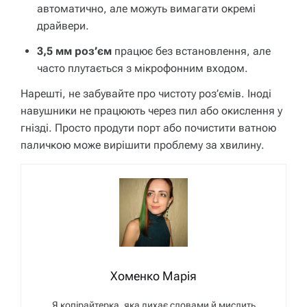
автоматично, але можуть вимагати окремі
драйвери.
3,5 мм роз’єм
працює без встановлення, але
часто плутається з мікрофонним входом.
Нарешті, не забувайте про чистоту роз’ємів. Іноді
навушники не працюють через пил або окислення у
гнізді. Просто продути порт або почистити ватною
паличкою може вирішити проблему за хвилину.
Хоменко Марія
Я копірайтерка, яка дихає словами й мислить