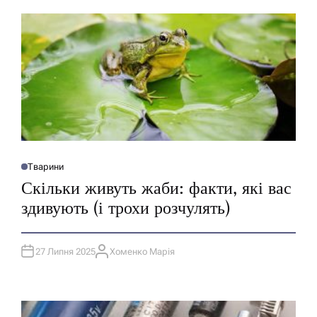
Р
Тварини
О
П
Скільки живуть жаби: факти, які вас
У
Б
здивують (і трохи розчулять)
Л
І
К
У
В
27 Липня 2025
Хоменко Марія
А
А
Т
В
И
Т
У
О
Р