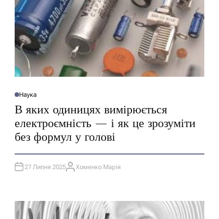
Наука
О
П
В яких одиницях вимірюється
У
Б
електроємність — і як це зрозуміти
Л
І
без формул у голові
К
У
В
А
Т
27 Липня 2025
Хоменко Марія
И
А
У
В
Т
О
Р