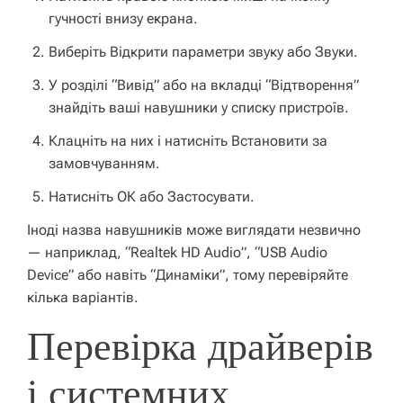
гучності внизу екрана.
Виберіть
Відкрити параметри звуку
або
Звуки
.
У розділі “Вивід” або на вкладці “Відтворення”
знайдіть ваші навушники у списку пристроїв.
Клацніть на них і натисніть
Встановити за
замовчуванням
.
Натисніть
ОК
або
Застосувати
.
Іноді назва навушників може виглядати незвично
— наприклад, “Realtek HD Audio”, “USB Audio
Device” або навіть “Динаміки”, тому перевіряйте
кілька варіантів.
Перевірка драйверів
і системних