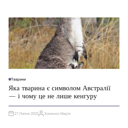
Тварини
О
П
Яка тварина є символом Австралії
У
Б
— і чому це не лише кенгуру
Л
І
К
У
В
27 Липня 2025
Хоменко Марія
А
А
Т
В
И
Т
У
О