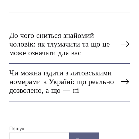
Н
До чого сниться знайомий
чоловік: як тлумачити та що це
а
може означати для вас
в
Чи можна їздити з литовськими
номерами в Україні: що реально
і
дозволено, а що — ні
г
а
Пошук
ц