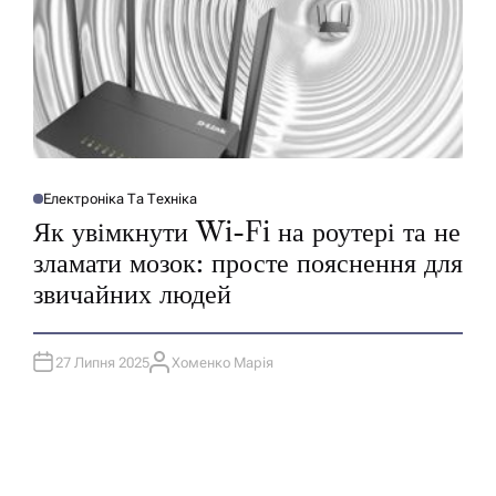
Електроніка Та Техніка
О
П
Як увімкнути Wi-Fi на роутері та не
У
Б
зламати мозок: просте пояснення для
Л
І
звичайних людей
К
У
В
А
Т
27 Липня 2025
Хоменко Марія
И
А
У
В
Т
О
Р