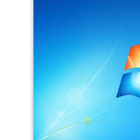
И
Й
Ч
А
С
Ч
И
Т
А
Н
Н
Я