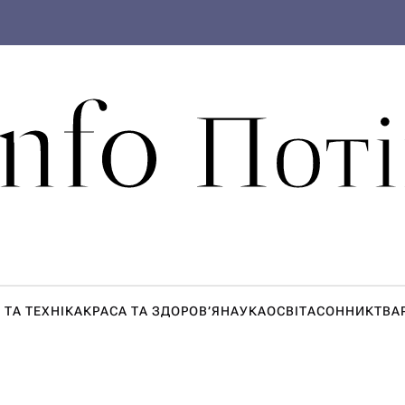
Info Поті
 ТА ТЕХНІКА
КРАСА ТА ЗДОРОВ’Я
НАУКА
ОСВІТА
СОННИК
ТВА