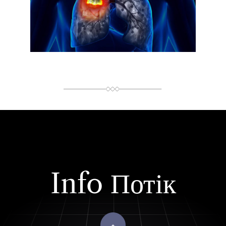
Й
Ч
А
С
Ч
И
Т
А
Н
Н
Я
Info Потік