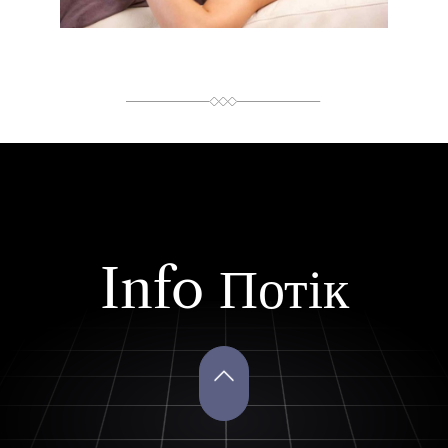
А
Н
Н
Я
Info Потік