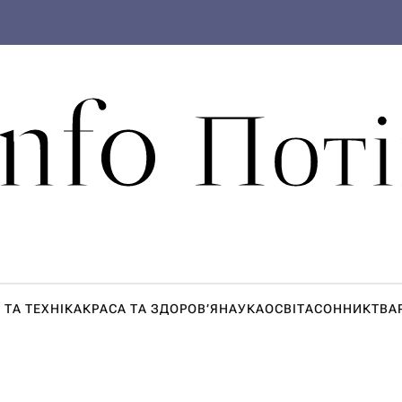
Info Поті
 ТА ТЕХНІКА
КРАСА ТА ЗДОРОВ’Я
НАУКА
ОСВІТА
СОННИК
ТВА