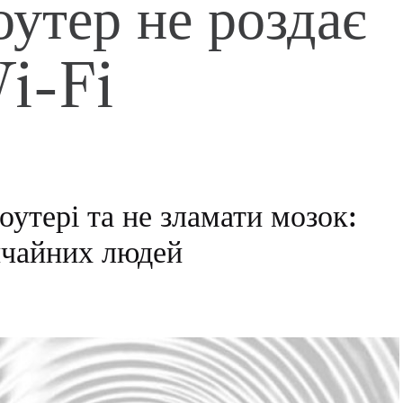
оутер не роздає
i-Fi
утері та не зламати мозок:
ичайних людей