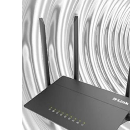
И
Й
Ч
А
С
Ч
И
Т
А
Н
Н
Я