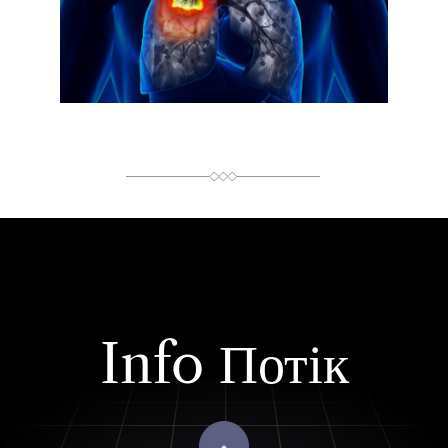
Й
Ч
А
С
Ч
И
Т
А
Н
Н
Я
Info Потік