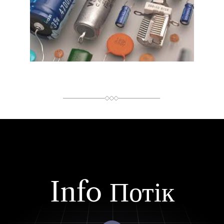
В
Н
И
Й
Ч
А
С
Ч
И
Т
А
Н
Н
Я
Info Потік