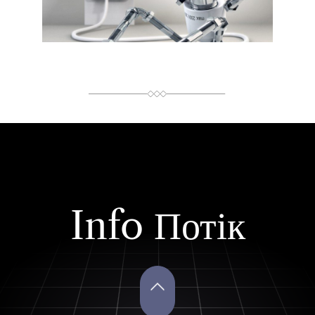
И
Т
А
Н
Н
Я
Info Потік