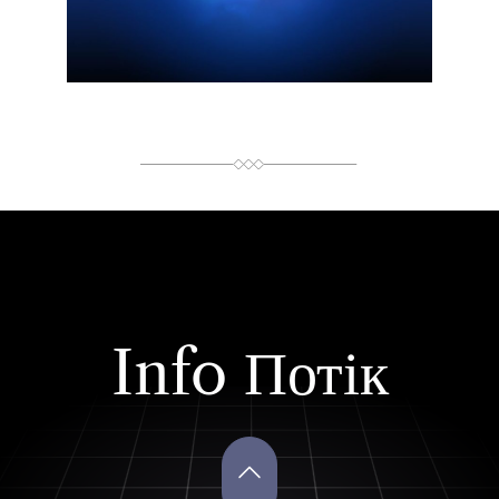
И
Т
А
Н
Н
Я
Info Потік