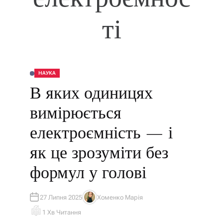
ті
НАУКА
О
П
В яких одиницях
У
Б
Л
вимірюється
І
К
У
електроємність — і
В
А
Т
як це зрозуміти без
И
У
формул у голові
27 Липня 2025
Хоменко Марія
А
В
1 Хв Читання
Т
О
О
Р