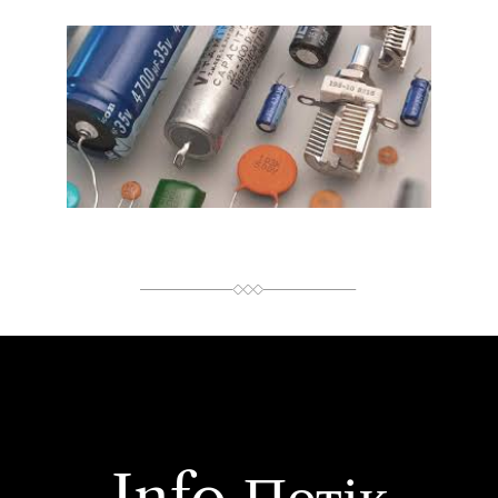
Р
І
Є
Н
Т
О
В
Н
И
Й
Ч
А
С
Ч
И
Т
А
Н
Н
Я