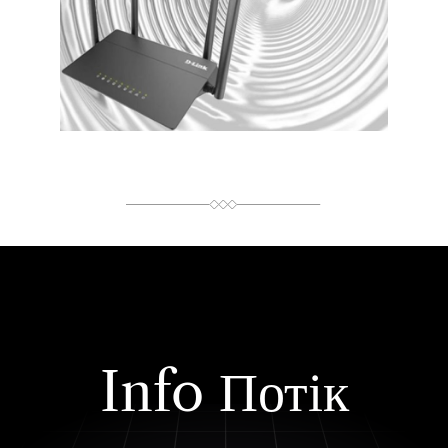
А
С
Ч
И
Т
А
Н
Н
Я
Info Потік