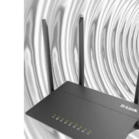
И
Й
Ч
А
С
Ч
И
Т
А
Н
Н
Я