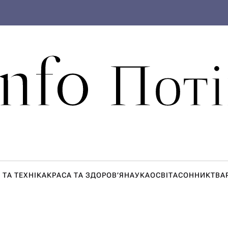
Info Поті
 ТА ТЕХНІКА
КРАСА ТА ЗДОРОВ’Я
НАУКА
ОСВІТА
СОННИК
ТВА