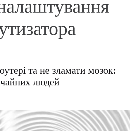
налаштування
утизатора
утері та не зламати мозок:
ичайних людей