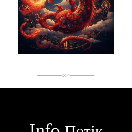
И
Т
А
Н
Н
Я
Info Потік